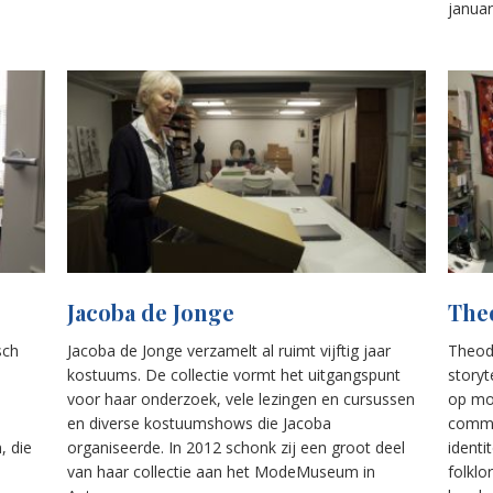
januar
Jacoba de Jonge
The
sch
Jacoba de Jonge verzamelt al ruimt vijftig jaar
Theod
kostuums. De collectie vormt het uitgangspunt
storyt
voor haar onderzoek, vele lezingen en cursussen
op mo
en diverse kostuumshows die Jacoba
commu
, die
organiseerde. In 2012 schonk zij een groot deel
identi
van haar collectie aan het ModeMuseum in
folklo