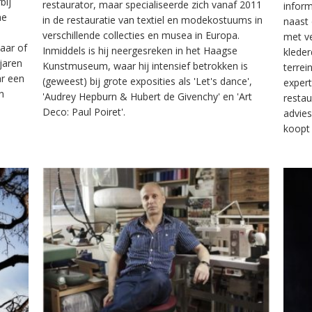
bij
restaurator, maar specialiseerde zich vanaf 2011
infor
he
in de restauratie van textiel en modekostuums in
naast 
e
verschillende collecties en musea in Europa.
met v
aar of
Inmiddels is hij neergesreken in het Haagse
kleder
 jaren
Kunstmuseum, waar hij intensief betrokken is
terrei
ar een
(geweest) bij grote exposities als 'Let's dance',
expert
n
'Audrey Hepburn & Hubert de Givenchy' en 'Art
restau
Deco: Paul Poiret'.
advies
koopt 