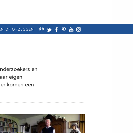
EN OF OPZEGGEN
onderzoekers en
haar eigen
nder komen een