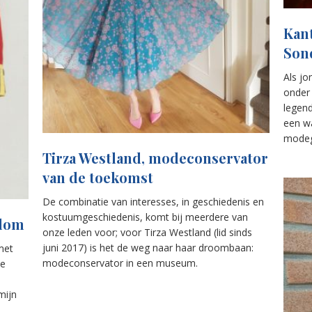
Kant
Son
Als j
onder
legend
een w
modeg
Tirza Westland, modeconservator
van de toekomst
De combinatie van interesses, in geschiedenis en
kostuumgeschiedenis, komt bij meerdere van
Blom
onze leden voor; voor Tirza Westland (lid sinds
juni 2017) is het de weg naar haar droombaan:
met
modeconservator in een museum.
de
mijn