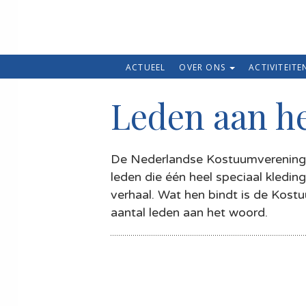
ACTUEEL
OVER ONS
ACTIVITEIT
Leden aan h
De Nederlandse Kostuumvereningin
leden die één heel speciaal kledin
verhaal. Wat hen bindt is de Kos
aantal leden aan het woord.