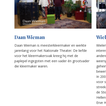
Daan Wieman
Wie
Daan Wieman is meesterkleermaker en werkte
Wiele
jarenlang voor het Nationale Theater. De liefde
intere
voor het kleermakersvak kreeg hij met de
andere
paplepel ingegoten met een vader én grootvader
weersp
die kleermaker waren.
gehei
bewerk
In 200
voor s
streek
de St
Helle
Erve 