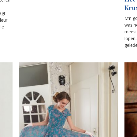
Kru
agt
M’n g
leur
was he
le
meest 
lopen.
gelede