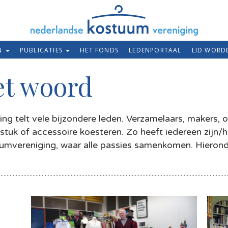
EN
PUBLICATIES
HET FONDS
LEDENPORTAAL
LID WORD
et woord
g telt vele bijzondere leden. Verzamelaars, makers, 
gstuk of accessoire koesteren. Zo heeft iedereen zijn/
tuumvereniging, waar alle passies samenkomen. Hiero