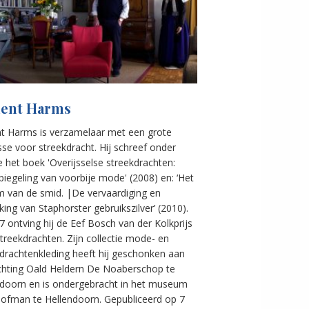
lent Harms
nt Harms is verzamelaar met een grote
sse voor streekdracht. Hij schreef onder
 het boek 'Overijsselse streekdrachten:
iegeling van voorbije mode' (2008) en: ‘Het
m van de smid. |De vervaardiging en
ing van Staphorster gebruikszilver’ (2010).
7 ontving hij de Eef Bosch van der Kolkprijs
treekdrachten. Zijn collectie mode- en
drachtenkleding heeft hij geschonken aan
ichting Oald Heldern De Noaberschop te
ndoorn en is ondergebracht in het museum
Hofman te Hellendoorn. Gepubliceerd op 7