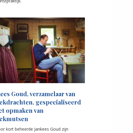
nstpraktijk.
kees Goud, verzamelaar van
ekdrachten, gespecialiseerd
het opmaken van
eekmutsen
or kort beheerde Jankees Goud zijn