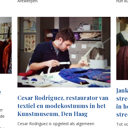
Antwerpen.
hun ku
Jan
e
Cesar Rodriguez, restaurator van
stre
textiel en modekostuums in het
in 
er
Kunstmuseum, Den Haag
str
ude
Cesar Rodriguez is opgeleid als algemeen
Tot vo