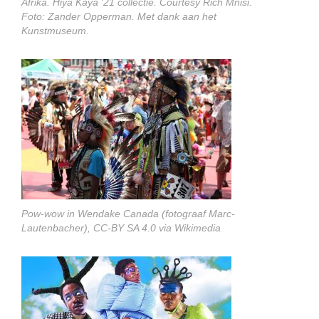
Afrika. Hiya Kaya '21 collectie. Courtesy Rich Mnisi.
Foto: Zander Opperman. Met dank aan het
Kunstmuseum.
Pow-wow in Wendake Canada (fotograaf Marc-
Lautenbacher), CC-BY SA 4.0 via Wikimedia