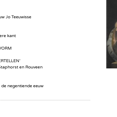
ouw Jo Teeuwisse
ere kant
 VORM
ERTELLEN’
Staphorst en Rouveen
n de negentiende eeuw