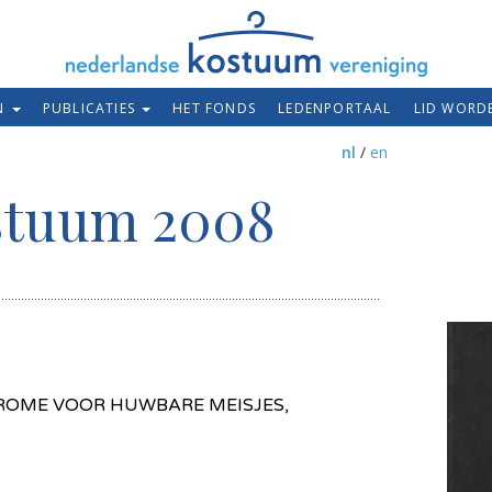
EN
PUBLICATIES
HET FONDS
LEDENPORTAAL
LID WORD
nl
/
en
stuum 2008
 ROME VOOR HUWBARE MEISJES,