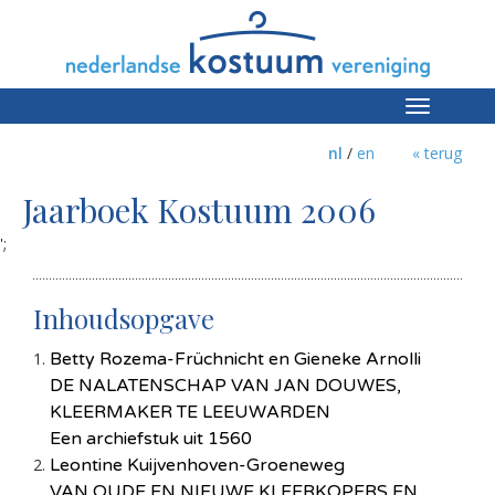
Toggle
navigation
nl
/
en
« terug
Jaarboek Kostuum 2006
';
Inhoudsopgave
Betty Rozema-Früchnicht en Gieneke Arnolli
DE NALATENSCHAP VAN JAN DOUWES,
KLEERMAKER TE LEEUWARDEN
Een archiefstuk uit 1560
Leontine Kuijvenhoven-Groeneweg
VAN OUDE EN NIEUWE KLEERKOPERS EN