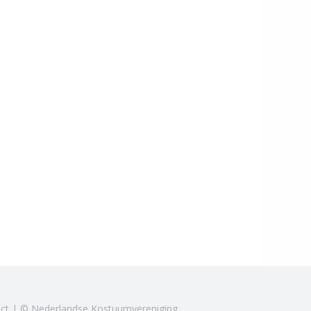
ct
| © Nederlandse Kostuumvereniging