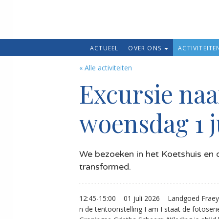
ACTUEEL
OVER ONS
ACTIVITEIT
« Alle activiteiten
Excursie naa
woensdag 1 j
We bezoeken in het Koetshuis en d
transformed.
12:45-15:00
01 juli 2026
Landgoed Frae
n de tentoonstelling I am I staat de fotoser