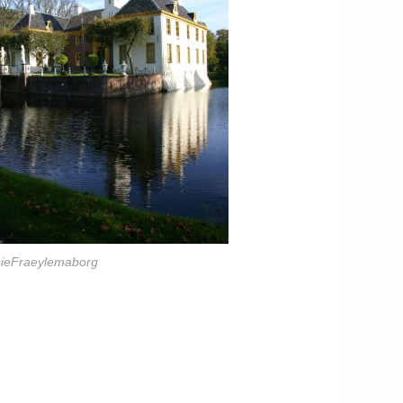
sieFraeylemaborg