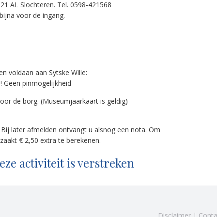
1 AL Slochteren. Tel. 0598-421568
bijna voor de ingang.
n voldaan aan Sytske Wille:
n! Geen pinmogelijkheid
voor de borg. (Museumjaarkaart is geldig)
. Bij later afmelden ontvangt u alsnog een nota. Om
zaakt € 2,50 extra te berekenen.
e activiteit is verstreken
Disclaimer
|
Conta