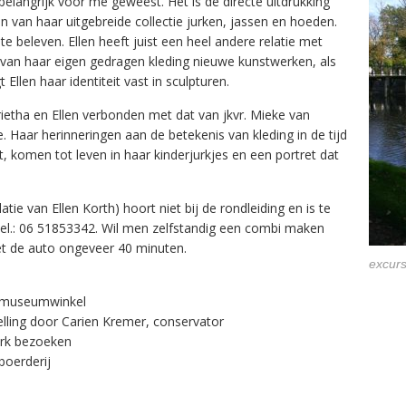
 belangrijk voor me geweest. Het is de directe uitdrukking
en van haar uitgebreide collectie jurken, jassen en hoeden.
 te beleven. Ellen heeft juist een heel andere relatie met
ij van haar eigen gedragen kleding nieuwe kunstwerken, als
 Ellen haar identiteit vast in sculpturen.
ietha en Ellen verbonden met dat van jkvr. Mieke van
 Haar herinneringen aan de betekenis van kleding in de tijd
t, komen tot leven in haar kinderjurkjes en een portret dat
atie van Ellen Korth) hoort niet bij de rondleiding en is te
Tel.: 06 51853342. Wil men zelfstandig een combi maken
et de auto ongeveer 40 minuten.
excur
de museumwinkel
elling door Carien Kremer, conservator
ark bezoeken
 boerderij