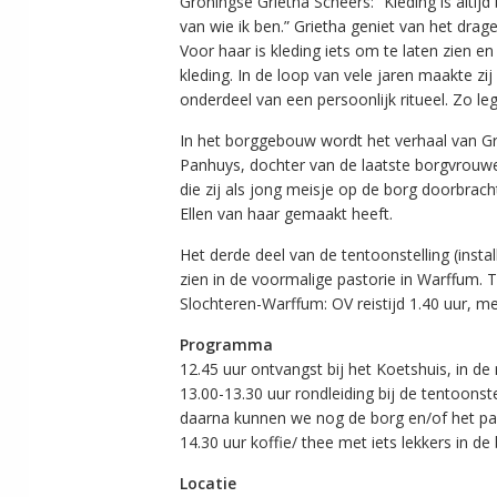
Groningse Grietha Scheers: “Kleding is altijd
van wie ik ben.” Grietha geniet van het drag
Voor haar is kleding iets om te laten zien en
kleding. In de loop van vele jaren maakte z
onderdeel van een persoonlijk ritueel. Zo legt
In het borggebouw wordt het verhaal van Gr
Panhuys, dochter van de laatste borgvrouwe.
die zij als jong meisje op de borg doorbrach
Ellen van haar gemaakt heeft.
Het derde deel van de tentoonstelling (install
zien in de voormalige pastorie in Warffum. 
Slochteren-Warffum: OV reistijd 1.40 uur, m
Programma
12.45 uur ontvangst bij het Koetshuis, in 
13.00-13.30 uur rondleiding bij de tentoonst
daarna kunnen we nog de borg en/of het p
14.30 uur koffie/ thee met iets lekkers in de
Locatie