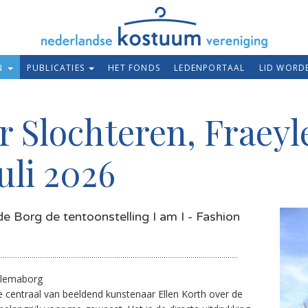
EN
PUBLICATIES
HET FONDS
LEDENPORTAAL
LID WORD
r Slochteren, Fraey
uli 2026
e Borg de tentoonstelling I am I - Fashion
ylemaborg
ie centraal van beeldend kunstenaar Ellen Korth over de