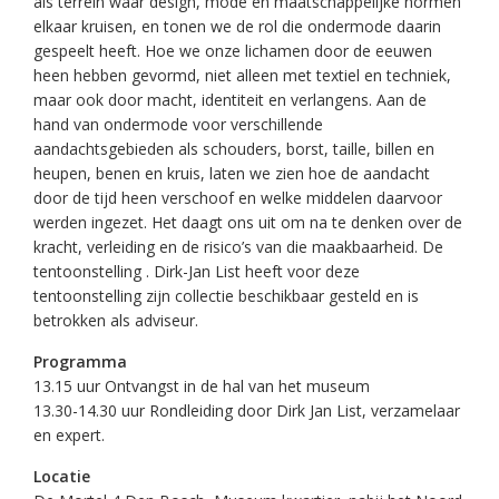
als terrein waar design, mode en maatschappelijke normen
elkaar kruisen, en tonen we de rol die ondermode daarin
gespeelt heeft. Hoe we onze lichamen door de eeuwen
heen hebben gevormd, niet alleen met textiel en techniek,
maar ook door macht, identiteit en verlangens. Aan de
hand van ondermode voor verschillende
aandachtsgebieden als schouders, borst, taille, billen en
heupen, benen en kruis, laten we zien hoe de aandacht
door de tijd heen verschoof en welke middelen daarvoor
werden ingezet. Het daagt ons uit om na te denken over de
kracht, verleiding en de risico’s van die maakbaarheid. De
tentoonstelling . Dirk-Jan List heeft voor deze
tentoonstelling zijn collectie beschikbaar gesteld en is
betrokken als adviseur.
Programma
13.15 uur Ontvangst in de hal van het museum
13.30-14.30 uur Rondleiding door Dirk Jan List, verzamelaar
en expert.
Locatie