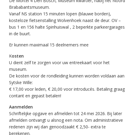
De Mortel 4 Den Bosch, Museum kwartier, nabij het Noord
Brababantsmuseum.
Vanaf NS station 15 minuten lopen (blauwe borden),
kosteloze fietsenstalling Wolvenhoek naast de deur. OV –
bus 1 en 156 halte Spinhuiswal , 2 beperkte parkeergarages
in de buurt.
Er kunnen maximaal 15 deelnemers mee
K
osten
U dient zelf te zorgen voor uw entreekaart voor het
museum.
De kosten voor de rondleiding kunnen worden voldaan aan
Sytske Wille:
€ 17,00 voor leden, € 20,00 voor introducés. Betaling graag
contant en gepast betalen!
Aanmelden
Schriftelijke opgave en afmelden tot 24 mei 2026. Bij later
afmelden ontvangt u alsnog een nota. Om administratieve
redenen zijn wij dan genoodzaakt € 2,50- extra te
berekenen.