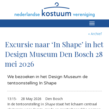
Toggle
navigation
« Archief
Excursie naar ‘In Shape’ in het
Design Museum Den Bosch 28
mei 2026
We bezoeken in het Design Museum de
tentoonstelling In Shape
13:15-
28 May 2026
Den Bosch
In de tentoonstelling I
n Shape
staat het lichaam centraal