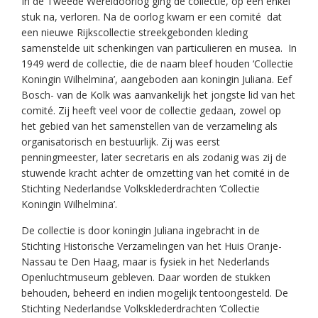
In de Tweede Wereldoorlog ging de collectie, op een enkel
stuk na, verloren. Na de oorlog kwam er een comité dat
een nieuwe Rijkscollectie streekgebonden kleding
samenstelde uit schenkingen van particulieren en musea. In
1949 werd de collectie, die de naam bleef houden ‘Collectie
Koningin Wilhelmina’, aangeboden aan koningin Juliana. Eef
Bosch- van de Kolk was aanvankelijk het jongste lid van het
comité. Zij heeft veel voor de collectie gedaan, zowel op
het gebied van het samenstellen van de verzameling als
organisatorisch en bestuurlijk. Zij was eerst
penningmeester, later secretaris en als zodanig was zij de
stuwende kracht achter de omzetting van het comité in de
Stichting Nederlandse Volksklederdrachten ‘Collectie
Koningin Wilhelmina’.
De collectie is door koningin Juliana ingebracht in de
Stichting Historische Verzamelingen van het Huis Oranje-
Nassau te Den Haag, maar is fysiek in het Nederlands
Openluchtmuseum gebleven. Daar worden de stukken
behouden, beheerd en indien mogelijk tentoongesteld. De
Stichting Nederlandse Volksklederdrachten ‘Collectie